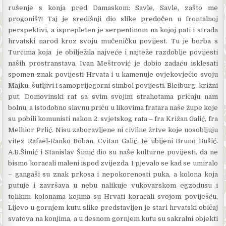
rušenje s konja pred Damaskom: Savle, Savle, zašto me
progoniš?! Taj je središnji dio slike predočen u frontalnoj
perspektivi, a isprepleten je serpentinom na kojoj pati i strada
hrvatski narod kroz svoju mučeničku povijest. Tu je borba s
Turcima koja je obilježila najveće i najteže razdoblje povijesti
naših prostranstava. Ivan Meštrović je dobio zadaću isklesati
spomen-znak povijesti Hrvata i u kamenuje ovjekovječio svoju
Majku, šutljivi i samoprijegorni simbol povijesti. Bleiburg, križni
put, Domovinski rat sa svim svojim strahotama pričaju nam
bolnu, a istodobno slavnu priču u likovima fratara naše župe koje
su pobili komunisti nakon 2. svjetskog rata – fra Križan Galić, fra
Melhior Prlić. Nisu zaboravljene ni civilne žrtve koje uosobljuju
vitez Rafael-Ranko Boban, Cvitan Galić, te ubijeni Bruno Bušić.
A.B.Šimić i Stanislav Šimić dio su naše kulturne povijesti, da ne
bismo koracali maleni ispod zvijezda. I pjevalo se kad se umiralo
– gangaši su znak prkosa i nepokorenosti puka, a kolona koja
putuje i završava u nebu nalikuje vukovarskom egzodusu i
tolikim kolonama kojima su Hrvati koracali svojom poviješću.
Lijevo u gornjem kutu slike predstavljen je stari hrvatski običaj
svatova na konjima, a u desnom gornjem kutu su sakralni objekti