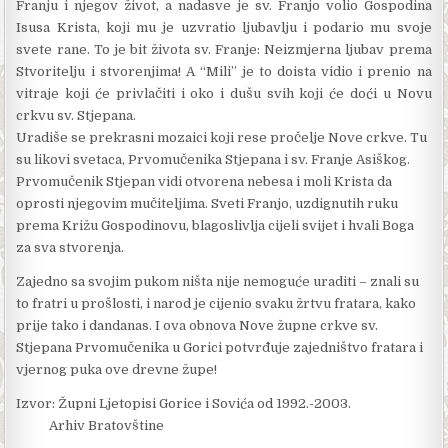
Franju i njegov život, a nadasve je sv. Franjo volio Gospodina
Isusa Krista, koji mu je uzvratio ljubavlju i podario mu svoje
svete rane. To je bit života sv. Franje: Neizmjerna ljubav prema
Stvoritelju i stvorenjima! A “Mili” je to doista vidio i prenio na
vitraje koji će privlačiti i oko i dušu svih koji će doći u Novu
crkvu sv. Stjepana.
Ura­diše se prekrasni mozaici koji rese pročelje Nove crkve. Tu
su likovi svetaca, Prvomučenika Stjepana i sv. Franje Asiškog.
Prvomučenik Stjepan vidi otvorena nebesa i moli Krista da
oprosti nje­govim mučiteljima. Sveti Franjo, uzdignutih ruku
prema Križu Gospodinovu, blagoslivlja cijeli svijet i hvali Boga
za sva stvorenja.
Zajedno sa svojim pukom ništa nije nemoguće uraditi – znali su
to fratri u prošlosti, i narod je cijenio svaku žrtvu fratara, kako
prije tako i dan­danas. I ova obnova Nove župne crkve sv.
Stjepana Prvomučenika u Gorici potvrđuje zajedništvo fratara i
vjernog puka ove drevne župe!
Izvor: Župni Ljetopisi Gorice i Sovića od 1992.-2003.
Arhiv Bratovštine