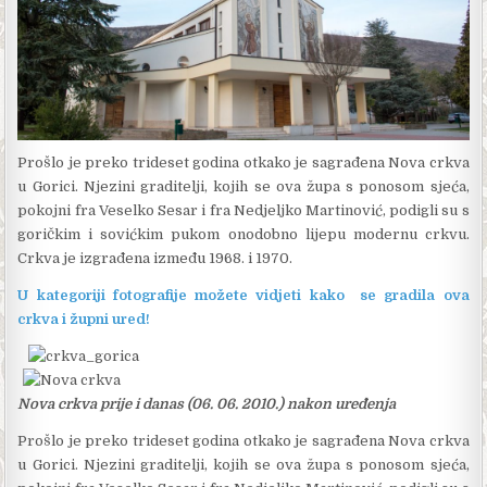
Prošlo je preko trideset godina otkako je sagrađena Nova crkva
u Gorici. Njezini graditelji, kojih se ova župa s ponosom sjeća,
poko­jni fra Veselko Sesar i fra Nedjeljko Martinović, podigli su s
goričkim i sovićkim pukom onodobno lijepu modernu crkvu.
Crkva je izgrađena između 1968. i 1970.
U kategoriji fotografije možete vidjeti kako se gradila ova
crkva i župni ured!
Nova crkva prije i danas (06. 06. 2010.) nakon uređenja
Prošlo je preko trideset godina otkako je sagrađena Nova crkva
u Gorici. Njezini graditelji, kojih se ova župa s ponosom sjeća,