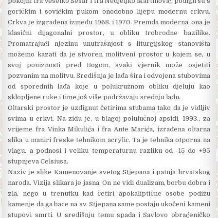
poko­jni fra Veselko Sesar i fra Nedjeljko Martinović, podigli su s
goričkim i sovićkim pukom onodobno lijepu modernu crkvu.
Crkva je izgrađena između 1968. i 1970. Premda moderna, ona je
klasični dijagonalni prostor, u obliku trobrodne bazilike.
Promatrajući njezinu unutrašnjost s liturgijskog stanovišta
možemo kazati da je stvoren molitveni prostor u kojem se, u
svoj poniznosti pred Bogom, svaki vjernik može osjetiti
pozvanim na molitvu. Središnja je lađa šira i odvojena stubovima
od sporednih lađa koje u polukružnom obliku djeluju kao
sklopljene ruke i time još više podržavaju srednju lađu.
Oltarski prostor je uzdignut četirima stubama tako da je vidljiv
svima u crkvi. Na zidu je, u blagoj polulučnoj apsidi, 1993., za
vrijeme fra Vinka Mikulića i fra Ante Marića, izrađena oltarna
slika u maniri freske tehnikom acrylic. Ta je tehnika otporna na
vlagu, a podnosi i veliku temperaturnu razliku od -15 do +95
stupnjeva Celsiusa.
Naziv je slike Kamenovanje svetog Stjepana i patnja hrvatskog
naroda. Vizija slikara je jasna. On ne vidi dualizam, borbu dobra i
zla, nego u trenutku kad četiri apokaliptične osobe podižu
kamenje da ga bace na sv. Stjepana same postaju ukočeni kameni
stupovi smrti. U središnju temu spada i Savlovo obraćeničko