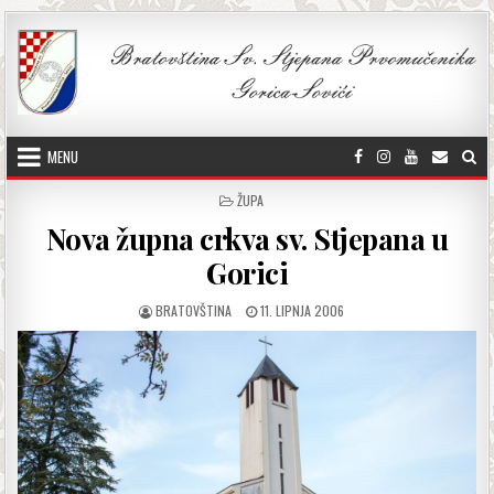
Skip to content
MENU
POSTED IN
ŽUPA
Nova župna crkva sv. Stjepana u
Gorici
AUTHOR:
PUBLISHED DATE:
BRATOVŠTINA
11. LIPNJA 2006