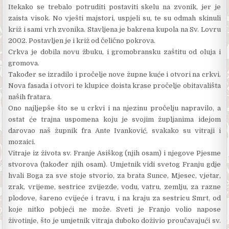
Itekako se trebalo potruditi postaviti skelu na zvonik, jer je
zaista visok. No vješti majstori, uspjeli su, te su odmah skinuli
križ i sami vrh zvonika. Stavljena je bakrena kupola na Sv. Lovru
2002. Postavljen je i križ od čelično pokrova.
Crkva je dobila novu žbuku, i gromobransku zaštitu od oluja i
gromova.
Također se izradilo i pročelje nove župne kuće i otvori na crkvi.
Nova fasada i otvori te klupice doista krase pročelje obitavališta
naših fratara.
Ono najljepše što se u crkvi i na njezinu pročelju napravilo, a
ostat će trajna uspomena koju je svojim župljanima idejom
darovao naš župnik fra Ante Ivanković, svakako su vitraji i
mozaici.
Vitraje iz života sv. Franje Asiškog (njih osam) i njegove Pjesme
stvorova (također njih osam). Umjetnik vidi svetog Franju gdje
hvali Boga za sve stoje stvo­rio, za brata Sunce, Mjesec, vjetar,
zrak, vrijeme, sestrice zvijezde, vodu, vatru, zemlju, za razne
plodove, šareno cvijeće i travu, i na kraju za sestricu Smrt, od
koje nitko pobjeći ne može. Sveti je Franjo volio napose
životinje, što je umjetnik vitraja duboko doživ­io proučavajući sv.