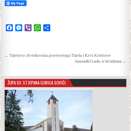
F
M
V
W
S
a
e
i
h
h
c
s
b
a
a
e
s
e
t
r
Navigacija objava
← Tijelovo: Svetkovina presvetoga Tijela i Krvi Kristove
b
e
r
s
e
Ansambl Lado u Grudama →
o
n
A
o
g
p
k
e
p
ŽUPA SV. STJEPANA GORICA SOVIĆI
r