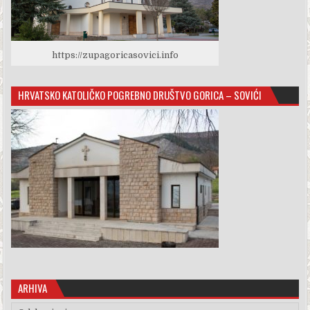
https://zupagoricasovici.info
HRVATSKO KATOLIČKO POGREBNO DRUŠTVO GORICA – SOVIĆI
ARHIVA
Arhiva