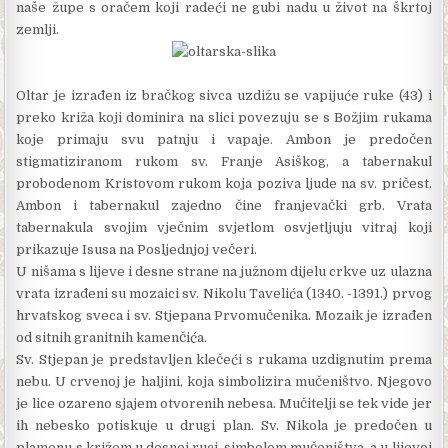
naše župe s oračem koji radeći ne gubi nadu u život na škrtoj
zemlji.
Oltar je izrađen iz bračkog sivca uzdižu se vapijuće ruke (43) i
preko križa koji dominira na slici povezuju se s Božjim rukama
koje primaju svu patnju i vapaje. Ambon je predočen
stigmatiziranom rukom sv. Franje Asiškog, a tabernakul
probodenom Kristovom rukom koja poziva ljude na sv. pričest.
Ambon i tabernakul zajedno čine franjevački grb. Vrata
tabernakula svojim vječnim svjetlom osvjetljuju vitraj koji
prikazuje Isusa na Posljednjoj večeri.
U nišama s lijeve i desne strane na južnom dijelu crkve uz ulazna
vrata izrađeni su mozaici sv. Nikolu Tavelića (1340. -1391.) prvog
hrvatskog sveca i sv. Stjepana Prvomučenika. Mozaik je izrađen
od sitnih granitnih kamenčića.
Sv. Stjepan je pred­stavljen klečeći s ruka­ma uzdignutim prema
nebu. U crvenoj je halji­ni, koja simbolizira mučeništvo. Njegovo
je lice ozareno sjajem otvo­renih nebesa. Mučitelji se tek vide jer
ih nebe­sko potiskuje u drugi plan. Sv. Nikola je predo­čen u
plamenu s križem u desnoj ruci, simbolom mučeništva, a u lijevoj