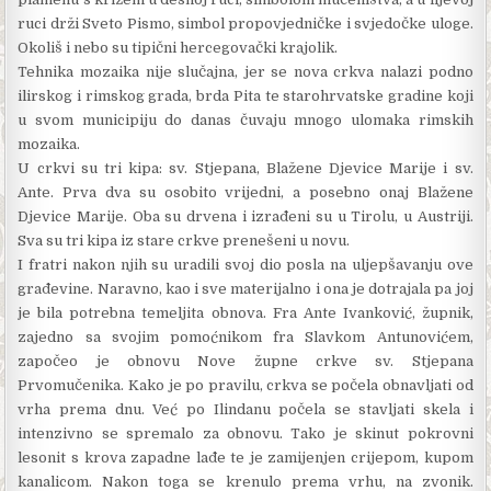
ruci drži Sveto Pismo, simbol propovjedničke i svjedočke uloge.
Okoliš i nebo su tipični herce­govački krajolik.
Tehnika mozaika nije slučajna, jer se nova crkva nalazi podno
ilirskog i rimskog grada, brda Pita te starohrvatske gradine koji
u svom municipiju do danas čuvaju mnogo ulomaka rimskih
mozaika.
U crkvi su tri kipa: sv. Stjepana, Blažene Djevice Marije i sv.
Ante. Prva dva su osobito vrijedni, a posebno onaj Blažene
Djevice Marije. Oba su drvena i izrađeni su u Tirolu, u Austriji.
Sva su tri kipa iz stare crkve prenešeni u novu.
I fratri nakon njih su uradili svoj dio posla na uljepšavanju ove
građevine. Naravno, kao i sve materijalno i ona je dotrajala pa joj
je bila potrebna temeljita obnova. Fra Ante Ivanković, župnik,
zajedno sa svojim pomoćnikom fra Slavkom Antunovićem,
započeo je obnovu Nove župne crkve sv. Stjepana
Prvomučenika. Kako je po pravilu, crkva se počela obnavljati od
vrha prema dnu. Već po Ilindanu počela se stavljati skela i
intenzivno se spremalo za obnovu. Tako je skinut pokrovni
lesonit s krova zapadne lađe te je zamijenjen crijepom, kupom
kanalicom. Nakon toga se krenulo prema vrhu, na zvonik.