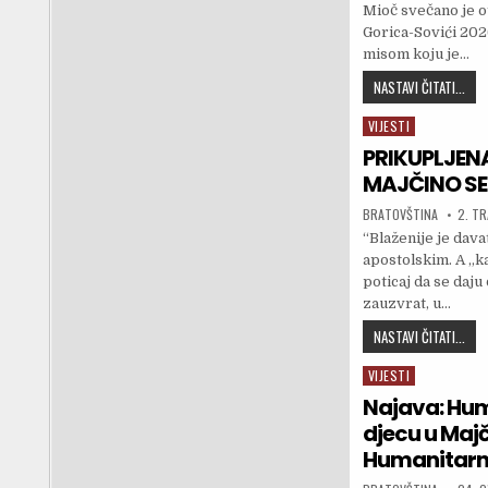
Mioč svečano je o
Gorica-Sovići 20
misom koju je…
KON
NASTAVI ČITATI...
VIJESTI
Posted in
PRIKUPLJEN
MAJČINO SE
AUTHOR:
PUBLI
BRATOVŠTINA
2. T
“Blaženije je dava
apostolskim. A „k
poticaj da se daju
zauzvrat, u…
PRI
NASTAVI ČITATI...
VIJESTI
Posted in
Najava: Hum
djecu u Majč
Humanitarna