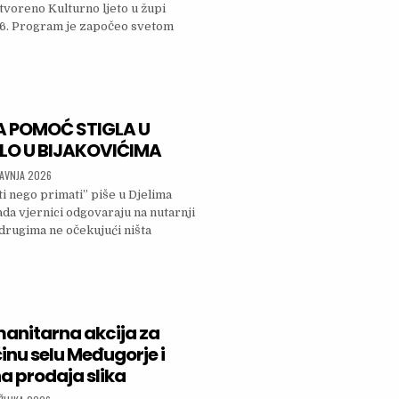
tvoreno Kulturno ljeto u župi
26. Program je započeo svetom
CERTOM VANESSE MIOČ ZAPOČELO JOŠ JEDNO KULTURNO LJETO U ŽUPI GORICA-SOVIĆI
A POMOĆ STIGLA U
LO U BIJAKOVIĆIMA
SHED DATE:
RAVNJA 2026
ti nego primati” piše u Djelima
ada vjernici odgovaraju na nutarnji
 drugima ne očekujući ništa
KUPLJENA POMOĆ STIGLA U MAJČINO SELO U BIJAKOVIĆIMA
anitarna akcija za
inu selu Međugorje i
 prodaja slika