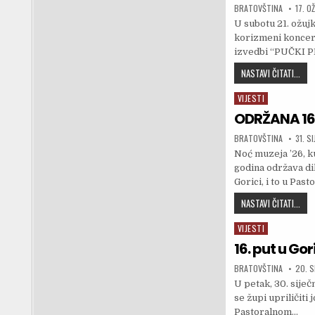
AUTHOR:
PUBLI
BRATOVŠTINA
17. O
U subotu 21. ožujk
korizmeni konce
izvedbi “PUČKI P
U S
NASTAVI ČITATI...
VIJESTI
Posted in
ODRŽANA 16
AUTHOR:
PUBLI
BRATOVŠTINA
31. S
Noć muzeja ’26, k
godina održava dil
Gorici, i to u Pa
ODR
NASTAVI ČITATI...
VIJESTI
Posted in
16. put u Go
AUTHOR:
PUBLI
BRATOVŠTINA
20. S
U petak, 30. siječn
se župi upriličiti 
Pastoralnom…