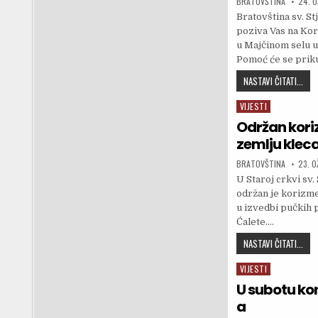
AUTHOR:
PUBLI
BRATOVŠTINA
24. O
Bratovština sv. S
poziva Vas na Kor
u Majčinom selu u
Pomoć će se priku
NAJ
NASTAVI ČITATI...
VIJESTI
Posted in
Održan kori
zemlju kleca
AUTHOR:
PUBLI
BRATOVŠTINA
23. O
U Staroj crkvi sv
održan je korizme
u izvedbi pučkih
Ćalete….
ODR
NASTAVI ČITATI...
VIJESTI
Posted in
U subotu ko
a