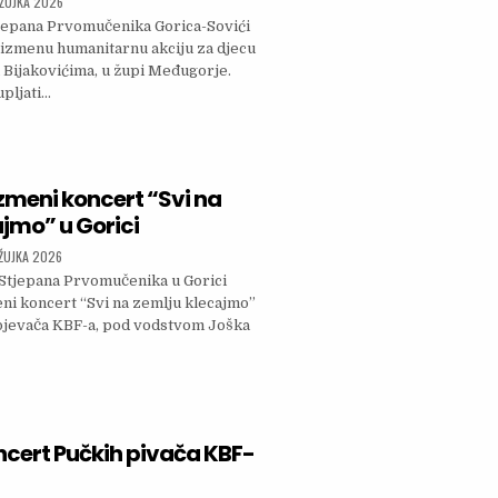
SHED DATE:
ŽUJKA 2026
tjepana Prvomučenika Gorica-Sovići
izmenu humanitarnu akciju za djecu
 Bijakovićima, u župi Međugorje.
pljati…
AVA: HUMANITARNA AKCIJA ZA DJECU U MAJČINU SELU MEĐUGORJE I HUMANITARNA PRODAJA 
zmeni koncert “Svi na
jmo” u Gorici
SHED DATE:
ŽUJKA 2026
. Stjepana Prvomučenika u Gorici
ni koncert “Svi na zemlju klecajmo”
 pjevača KBF-a, pod vodstvom Joška
ŽAN KORIZMENI KONCERT “SVI NA ZEMLJU KLECAJMO” U GORICI
ncert Pučkih pivača KBF-