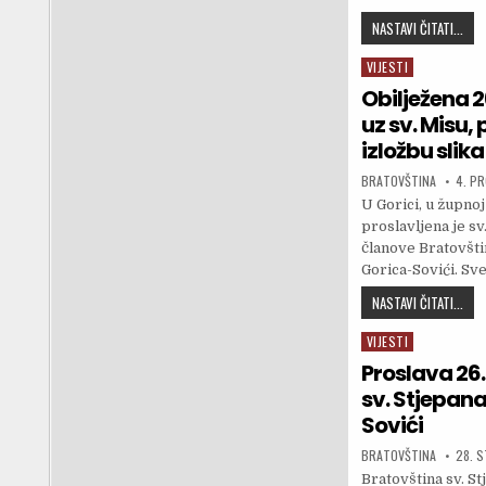
16. 
NASTAVI ČITATI...
VIJESTI
Posted in
Obilježena 2
uz sv. Misu, 
izložbu slika
AUTHOR:
PUBLI
BRATOVŠTINA
4. P
U Gorici, u župno
proslavljena je sv
članove Bratovšti
Gorica-Sovići. Sve
OBIL
NASTAVI ČITATI...
VIJESTI
Posted in
Proslava 26.
sv. Stjepan
Sovići
AUTHOR:
PUBLI
BRATOVŠTINA
28. 
Bratovština sv. S