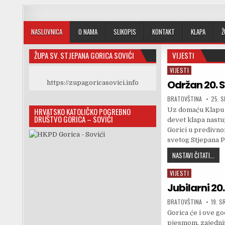
Skip to content
NASLOVNICA
O NAMA
SLIKOPIS
KONTAKT
KLAPA
Ž
ŽUPA SV. STJEPANA GORICA SOVIĆI
VIJESTI
VIJESTI
Posted in
Održan 20. S
https://zupagoricasovici.info
AUTHOR:
PUBLI
BRATOVŠTINA
25. 
HRVATSKO KATOLIČKO POGREBNO
Uz domaću Klapu B
DRUŠTVO GORICA – SOVIĆI
devet klapa nastu
Gorici u predivn
svetog Stjepana 
ODR
NASTAVI ČITATI...
VIJESTI
Posted in
Jubilarni 20.
AUTHOR:
PUBLI
BRATOVŠTINA
19. S
Gorica će i ove g
pjesmom, zajedni