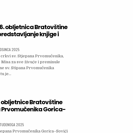
PUT U GORICI – NOĆ MUZEJA
6. obljetnica Bratovštine
predstavljanje knjige i
SHED DATE:
ROSINCA 2025
j crkvi sv. Stjepana Prvomučenika,
. Misa za sve živuće i preminule
ne sv. Stipana Prvomučenika
tu je…
JEŽENA 26. OBLJETNICA BRATOVŠTINE UZ SV. MISU, PREDSTAVLJANJE KNJIGE I IZLOŽBU SLIK
 obljetnice Bratovštine
a Prvomučenika Gorica-
SHED DATE:
STUDENOGA 2025
tjepana Prvomučenika Gorica–Sovići