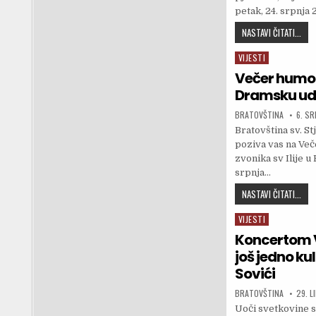
petak, 24. srpnja 
JUBI
NASTAVI ČITATI...
VIJESTI
Posted in
Večer humor
Dramsku ud
AUTHOR:
PUBLI
BRATOVŠTINA
6. S
Bratovština sv. S
poziva vas na Več
zvonika sv Ilije u
srpnja…
VEČ
NASTAVI ČITATI...
VIJESTI
Posted in
Koncertom 
još jedno kul
Sovići
AUTHOR:
PUBLI
BRATOVŠTINA
29. L
Uoči svetkovine s