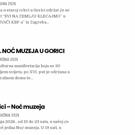
SHED DATE:
ŽUJKA 2026
a u staroj crkvi u Gorici održat će se
rt “SVI NA ZEMLJU KLECAJMO” u
IVAČI KBF-a” iz Zagreba…
UBOTU KONCERT PUČKIH PIVAČA KBF-A
. NOĆ MUZEJA U GORICI
SHED DATE:
IJEČNJA 2026
ulturna manifestacija koja se 30
jem svijeta, po XVI. put je održana u
storalnom domu te…
ŽANA 16. NOĆ MUZEJA U GORICI
rici – Noć muzeja
SHED DATE:
IJEČNJA 2026
ja 2026., od 19 do 23 sata, u našoj će
još jedna Noć muzeja. U 19 sati, u