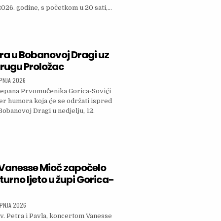
2026. godine, s početkom u 20 sati,…
LARNI 20. SUSRET KLAPA U GORICI
a u Bobanovoj Dragi uz
rugu Proložac
SHED DATE:
RPNJA 2026
tjepana Prvomučenika Gorica-Sovići
er humora koja će se održati ispred
 Bobanovoj Dragi u nedjelju, 12.
ER HUMORA U BOBANOVOJ DRAGI UZ DRAMSKU UDRUGU PROLOŽAC
Vanesse Mioč započelo
turno ljeto u župi Gorica-
SHED DATE:
IPNJA 2026
v. Petra i Pavla, koncertom Vanesse