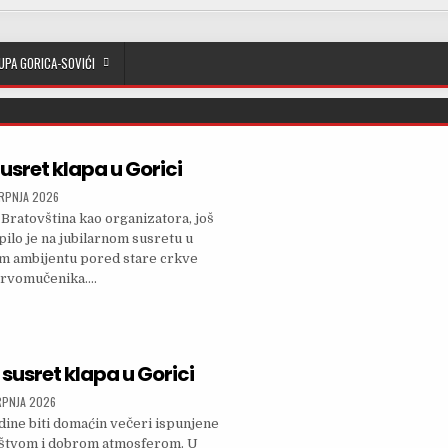
UPA GORICA-SOVIĆI
usret klapa u Gorici
SHED DATE:
SRPNJA 2026
ratovština kao organizatora, još
pilo je na jubilarnom susretu u
om ambijentu pored stare crkve
Prvomučenika….
ŽAN 20. SUSRET KLAPA U GORICI
 susret klapa u Gorici
SHED DATE:
RPNJA 2026
odine biti domaćin večeri ispunjene
štvom i dobrom atmosferom. U