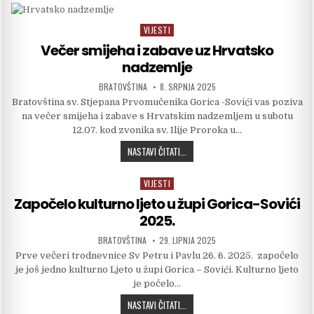
VIJESTI
Posted in
Večer smijeha i zabave uz Hrvatsko
nadzemlje
AUTHOR:
PUBLISHED DATE:
BRATOVŠTINA
8. SRPNJA 2025
Bratovština sv. Stjepana Prvomučenika Gorica -Sovići vas poziva
na večer smijeha i zabave s Hrvatskim nadzemljem u subotu
12.07. kod zvonika sv. Ilije Proroka u…
VEČER SMIJEHA I ZABAVE UZ HRVATS
NASTAVI ČITATI...
VIJESTI
Posted in
Započelo kulturno ljeto u župi Gorica-Sovići
2025.
AUTHOR:
PUBLISHED DATE:
BRATOVŠTINA
29. LIPNJA 2025
Prve večeri trodnevnice Sv Petru i Pavlu 26. 6. 2025. započelo
je još jedno kulturno Ljeto u župi Gorica – Sovići. Kulturno ljeto
je počelo…
ZAPOČELO KULTURNO LJETO U ŽUPI G
NASTAVI ČITATI...