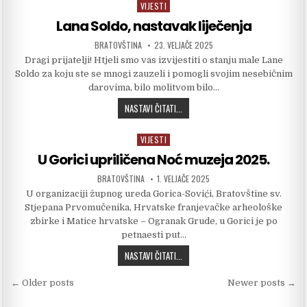
VIJESTI
Posted in
Lana Soldo, nastavak liječenja
AUTHOR:
PUBLISHED DATE:
BRATOVŠTINA
23. VELJAČE 2025
Dragi prijatelji! Htjeli smo vas izvijestiti o stanju male Lane
Soldo za koju ste se mnogi zauzeli i pomogli svojim nesebičnim
darovima, bilo molitvom bilo…
LANA SOLDO, NASTAVAK LIJEČENJA
NASTAVI ČITATI...
VIJESTI
Posted in
U Gorici upriličena Noć muzeja 2025.
AUTHOR:
PUBLISHED DATE:
BRATOVŠTINA
1. VELJAČE 2025
U organizaciji župnog ureda Gorica-Sovići, Bratovštine sv.
Stjepana Prvomučenika, Hrvatske franjevačke arheološke
zbirke i Matice hrvatske – Ogranak Grude, u Gorici je po
petnaesti put…
U GORICI UPRILIČENA NOĆ MUZEJA 2
NASTAVI ČITATI...
Navigacija objava
← Older posts
Newer posts →