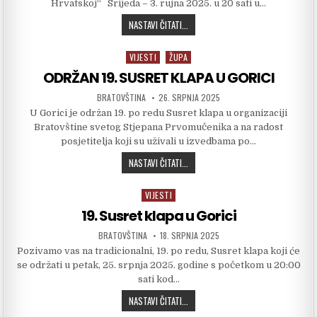
Hrvatskoj“ Srijeda – 3. rujna 2025. u 20 sati u…
LX. LIKOVNA KOLONIJA – “ZVONKO BU
NASTAVI ČITATI...
VIJESTI
ŽUPA
Posted in
ODRŽAN 19. SUSRET KLAPA U GORICI
AUTHOR:
PUBLISHED DATE:
BRATOVŠTINA
26. SRPNJA 2025
U Gorici je održan 19. po redu Susret klapa u organizaciji
Bratovštine svetog Stjepana Prvomučenika a na radost
posjetitelja koji su uživali u izvedbama po…
ODRŽAN 19. SUSRET KLAPA U GORICI
NASTAVI ČITATI...
VIJESTI
Posted in
19. Susret klapa u Gorici
AUTHOR:
PUBLISHED DATE:
BRATOVŠTINA
18. SRPNJA 2025
Pozivamo vas na tradicionalni, 19. po redu, Susret klapa koji će
se održati u petak, 25. srpnja 2025. godine s početkom u 20:00
sati kod…
19. SUSRET KLAPA U GORICI
NASTAVI ČITATI...