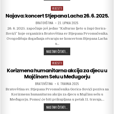
VIJESTI
Posted in
Najava: koncert Stjepana Lacha 26. 6. 2025.
AUTHOR:
PUBLISHED DATE:
BRATOVŠTINA
23. LIPNJA 2025
26. 6. 2025. započinje još jedno “Kulturno ljeto u župi Gorica-
Sovići” koje organizira Bratovština sv Stjepana Prvomučenika.
Ovogodišnja događanja otvaraju se koncertom Stjepana Lacha
u…
NAJAVA: KONCERT STJEPANA LACHA 26
NASTAVI ČITATI...
VIJESTI
Posted in
Korizmena humanitarna akcija za djecu u
Majčinom Selu u Međugorju
AUTHOR:
PUBLISHED DATE:
BRATOVŠTINA
6. TRAVNJA 2025
Bratovština sv. Stjepana Prvomučenika Gorica-Sovići poziva na
Korizmenu humanitarnu akciju za djecu u Majčinu selu u
Međugorju. Pomoć će biti prikupljana u petak 11. travnja,…
KORIZMENA HUMANITARNA AKCIJA ZA
NASTAVI ČITATI...