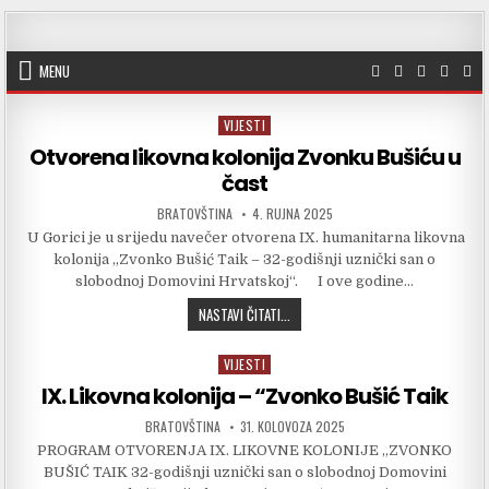
Skip to content
MENU
VIJESTI
Posted in
Otvorena likovna kolonija Zvonku Bušiću u
čast
AUTHOR:
PUBLISHED DATE:
BRATOVŠTINA
4. RUJNA 2025
U Gorici je u srijedu navečer otvorena IX. humanitarna likovna
kolonija „Zvonko Bušić Taik – 32-godišnji uznički san o
slobodnoj Domovini Hrvatskoj“. I ove godine…
OTVORENA LIKOVNA KOLONIJA ZVONK
NASTAVI ČITATI...
VIJESTI
Posted in
lX. Likovna kolonija – “Zvonko Bušić Taik
AUTHOR:
PUBLISHED DATE:
BRATOVŠTINA
31. KOLOVOZA 2025
PROGRAM OTVORENJA IX. LIKOVNE KOLONIJE „ZVONKO
BUŠIĆ TAIK 32-godišnji uznički san o slobodnoj Domovini