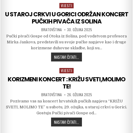
VIJESTI
Posted in
U STAROJ CRKVI U GORICI ODRŽAN KONCERT
PUČKIH PIVAČA IZ SOLINA
AUTHOR:
PUBLISHED DATE:
BRATOVŠTINA
30. OŽUJKA 2025
Pučki pivači Gospe od Otoka iz Solina, pod vodstvom profesora
Mirka Jankova, predstavili su svoje pučke napjeve kao i druge
korizmene duhovne skladbe, koji su…
U STAROJ CRKVI U GORICI ODRŽAN K
NASTAVI ČITATI...
VIJESTI
Posted in
KORIZMENI KONCERT : KRIŽU SVETI,MOLIMO
TE!
AUTHOR:
PUBLISHED DATE:
BRATOVŠTINA
26. OŽUJKA 2025
Pozivamo vas na koncert hrvatskih pučkih napjeva “KRIŽU
SVETI, MOLIMO TE” u subotu, 29. ožujka, u staroj crkvi u Gorici.
Gostuju Pučki pivači Gospe od…
KORIZMENI KONCERT : KRIŽU SVETI,
NASTAVI ČITATI...