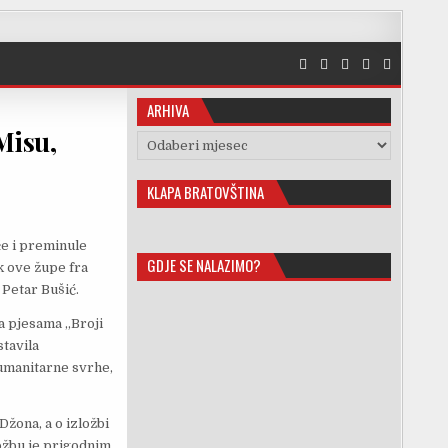
ARHIVA
 Misu,
Arhiva
KLAPA BRATOVŠTINA
će i preminule
GDJE SE NALAZIMO?
k ove župe fra
 Petar Bušić.
ga pjesama „Broji
tavila
humanitarne svrhe,
žona, a o izložbi
ložbu je prigodnim