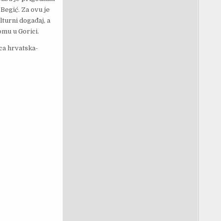
Begić. Za ovu je
lturni događaj, a
omu u Gorici.
ca hrvatska-