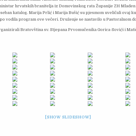
ministar hrvatskih branitelja iz Domovinskog rata Županije ZH Mladen 
oseban katalog. Marija Prlić i Marija Bušić su pjesmom uveličali ovaj ku
ijepo vodila program ove večeri. Druženje se nastavilo u Pastoralnom d
rganizirali Bratovština sv. Stjepana Prvomučenika Gorica-Sovići i Mati
[SHOW SLIDESHOW]