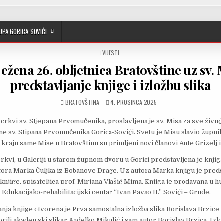
UPA GORICA-SOVIĆI
POSTED IN
VIJESTI
ježena 26. obljetnica Bratovštine uz sv.
predstavljanje knjige i izložbu slika
AUTHOR:
PUBLISHED DATE:
BRATOVŠTINA
4. PROSINCA 2025
 crkvi sv. Stjepana Prvomučenika, proslavljena je sv. Misa za sve živu
ne sv. Stipana Prvomučenika Gorica-Sovići. Svetu je Misu slavio župni
kraju same Mise u Bratovštinu su primljeni novi članovi Ante Grizelj i
crkvi, u Galeriji u starom župnom dvoru u Gorici predstavljena je knji
tora Marka Čuljka iz Bobanove Drage. Uz autora Marka knjigu je preds
knjige, spisateljica prof. Mirjana Vlašić Mima. Knjiga je prodavana u 
a Edukacijsko-rehabilitacijski centar “Ivan Pavao II.” Sovići – Grude.
ja knjige otvorena je Prva samostalna izložba slika Borislava Brzice D
rili akademski slikar Anđelko Mikulić i sam autor Borislav Brzica. Iz