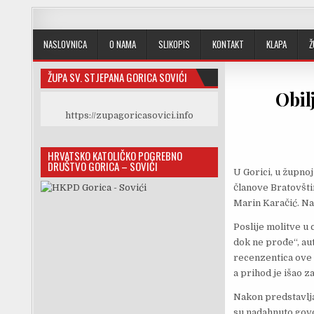
Skip to content
NASLOVNICA
O NAMA
SLIKOPIS
KONTAKT
KLAPA
Ž
ŽUPA SV. STJEPANA GORICA SOVIĆI
Obil
https://zupagoricasovici.info
HRVATSKO KATOLIČKO POGREBNO
DRUŠTVO GORICA – SOVIĆI
U Gorici, u župnoj
članove Bratovšti
Marin Karačić. Na 
Poslije molitve u 
dok ne prođe“, au
recenzentica ove 
a prihod je išao z
Nakon predstavljan
su nadahnuto govo