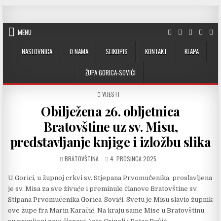
Skip to content
MENU
NASLOVNICA
O NAMA
SLIKOPIS
KONTAKT
KLAPA
ŽUPA GORICA-SOVIĆI
POSTED IN
VIJESTI
Obilježena 26. obljetnica
Bratovštine uz sv. Misu,
predstavljanje knjige i izložbu slika
AUTHOR:
PUBLISHED DATE:
BRATOVŠTINA
4. PROSINCA 2025
U Gorici, u župnoj crkvi sv. Stjepana Prvomučenika, proslavljena
je sv. Misa za sve živuće i preminule članove Bratovštine sv.
Stipana Prvomučenika Gorica-Sovići. Svetu je Misu slavio župnik
ove župe fra Marin Karačić. Na kraju same Mise u Bratovštinu