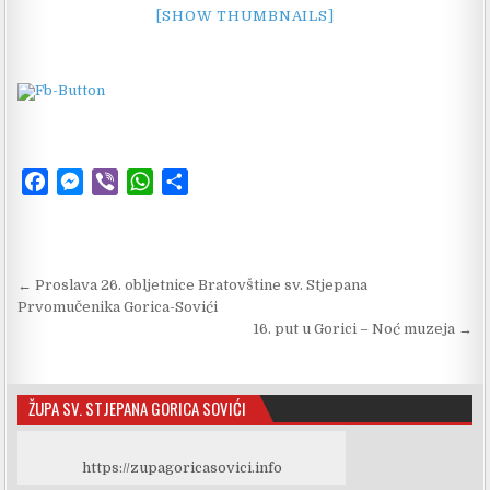
[SHOW THUMBNAILS]
F
M
V
W
S
a
e
i
h
h
c
s
b
a
a
e
s
e
t
r
Navigacija objava
← Proslava 26. obljetnice Bratovštine sv. Stjepana
b
e
r
s
e
Prvomučenika Gorica-Sovići
o
n
A
16. put u Gorici – Noć muzeja →
o
g
p
k
e
p
r
ŽUPA SV. STJEPANA GORICA SOVIĆI
https://zupagoricasovici.info