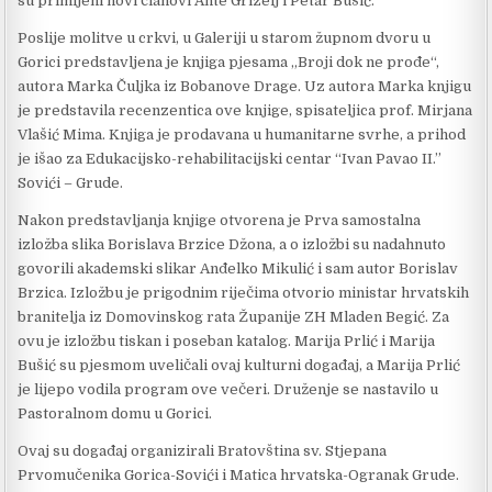
su primljeni novi članovi Ante Grizelj i Petar Bušić.
Poslije molitve u crkvi, u Galeriji u starom župnom dvoru u
Gorici predstavljena je knjiga pjesama „Broji dok ne prođe“,
autora Marka Čuljka iz Bobanove Drage. Uz autora Marka knjigu
je predstavila recenzentica ove knjige, spisateljica prof. Mirjana
Vlašić Mima. Knjiga je prodavana u humanitarne svrhe, a prihod
je išao za Edukacijsko-rehabilitacijski centar “Ivan Pavao II.”
Sovići – Grude.
Nakon predstavljanja knjige otvorena je Prva samostalna
izložba slika Borislava Brzice Džona, a o izložbi su nadahnuto
govorili akademski slikar Anđelko Mikulić i sam autor Borislav
Brzica. Izložbu je prigodnim riječima otvorio ministar hrvatskih
branitelja iz Domovinskog rata Županije ZH Mladen Begić. Za
ovu je izložbu tiskan i poseban katalog. Marija Prlić i Marija
Bušić su pjesmom uveličali ovaj kulturni događaj, a Marija Prlić
je lijepo vodila program ove večeri. Druženje se nastavilo u
Pastoralnom domu u Gorici.
Ovaj su događaj organizirali Bratovština sv. Stjepana
Prvomučenika Gorica-Sovići i Matica hrvatska-Ogranak Grude.