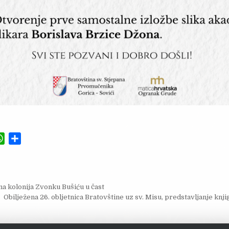
W
S
h
h
a
a
t
r
ja objava
a kolonija Zvonku Bušiću u čast
s
e
Obilježena 26. obljetnica Bratovštine uz sv. Misu, predstavljanje knjig
A
p
p