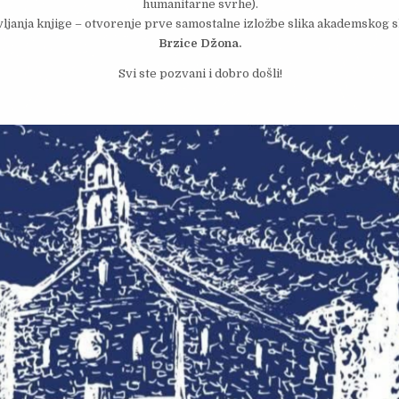
humanitarne svrhe).
janja knjige – otvorenje prve samostalne izložbe slika akademskog s
Brzice Džona.
Svi ste pozvani i dobro došli!