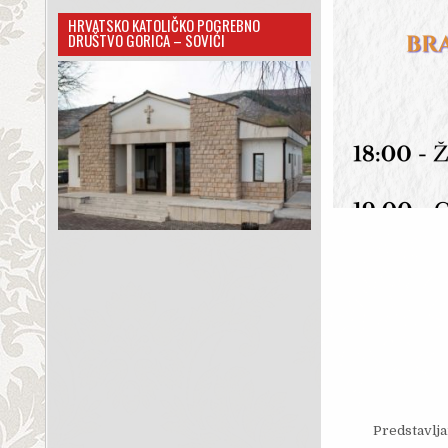
HRVATSKO KATOLIČKO POGREBNO
DRUŠTVO GORICA – SOVIĆI
Predstavlja