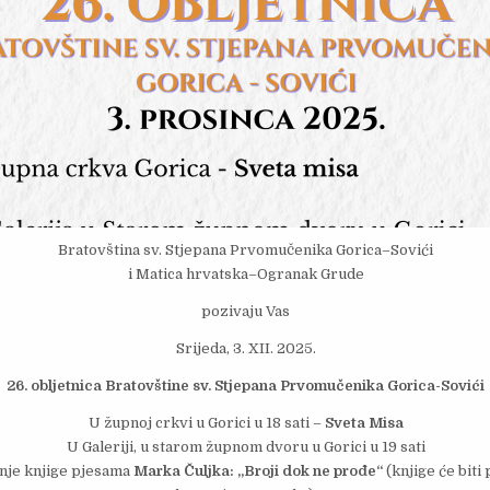
Bratovština sv. Stjepana Prvomučenika Gorica–Sovići
i Matica hrvatska–Ogranak Grude
pozivaju Vas
Srijeda, 3. XII. 2025.
26. obljetnica Bratovštine sv. Stjepana Prvomučenika Gorica-Sovići
U župnoj crkvi u Gorici u 18 sati –
Sveta Misa
U Galeriji, u starom župnom dvoru u Gorici u 19 sati
nje knjige pjesama
Marka Čuljka: „Broji dok ne prođe“
(knjige će biti