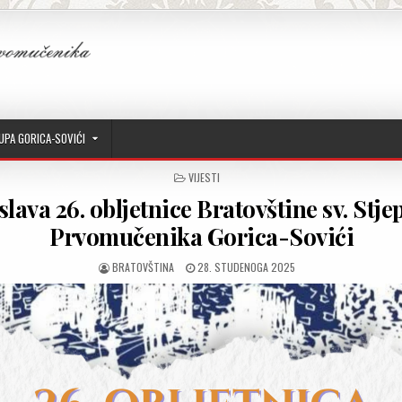
UPA GORICA-SOVIĆI
POSTED IN
VIJESTI
slava 26. obljetnice Bratovštine sv. Stj
Prvomučenika Gorica-Sovići
AUTHOR:
PUBLISHED DATE:
BRATOVŠTINA
28. STUDENOGA 2025