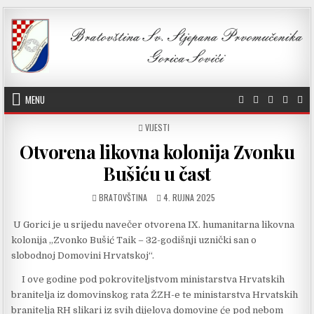
Skip to content
MENU
POSTED IN
VIJESTI
Otvorena likovna kolonija Zvonku
Bušiću u čast
AUTHOR:
PUBLISHED DATE:
BRATOVŠTINA
4. RUJNA 2025
U Gorici je u srijedu navečer otvorena IX. humanitarna likovna
kolonija „Zvonko Bušić Taik – 32-godišnji uznički san o
slobodnoj Domovini Hrvatskoj“.
I ove godine pod pokroviteljstvom ministarstva Hrvatskih
branitelja iz domovinskog rata ŽZH-e te ministarstva Hrvatskih
branitelja RH slikari iz svih dijelova domovine će pod nebom