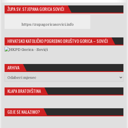
ŽUPA SV. STJEPANA GORICA SOVIĆI
https://zupagoricasovici.info
HRVATSKO KATOLIČKO POGREBNO DRUŠTVO GORICA – SOVIĆI
ARHIVA
Arhiva
KLAPA BRATOVŠTINA
GDJE SE NALAZIMO?