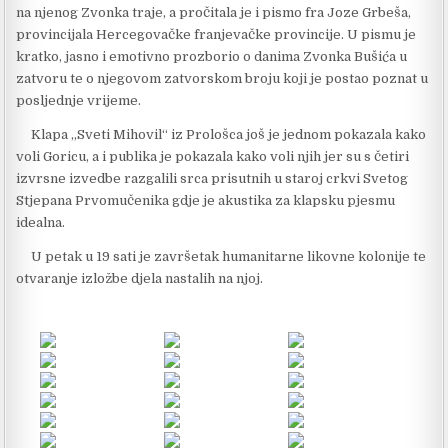
na njenog Zvonka traje, a pročitala je i pismo fra Joze Grbeša,
provincijala Hercegovačke franjevačke provincije. U pismu je
kratko, jasno i emotivno prozborio o danima Zvonka Bušića u
zatvoru te o njegovom zatvorskom broju koji je postao poznat u
posljednje vrijeme.
Klapa „Sveti Mihovil“ iz Prološca još je jednom pokazala kako
voli Goricu, a i publika je pokazala kako voli njih jer su s četiri
izvrsne izvedbe razgalili srca prisutnih u staroj crkvi Svetog
Stjepana Prvomučenika gdje je akustika za klapsku pjesmu
idealna.
U petak u 19 sati je završetak humanitarne likovne kolonije te
otvaranje izložbe djela nastalih na njoj.