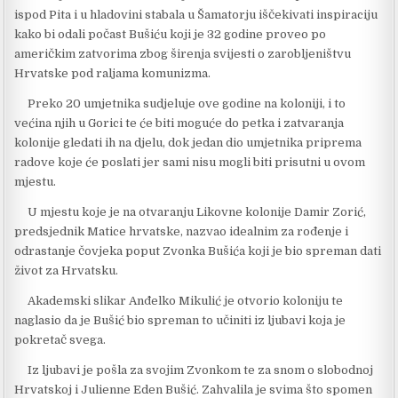
ispod Pita i u hladovini stabala u Šamatorju iščekivati inspiraciju
kako bi odali počast Bušiću koji je 32 godine proveo po
američkim zatvorima zbog širenja svijesti o zarobljeništvu
Hrvatske pod raljama komunizma.
Preko 20 umjetnika sudjeluje ove godine na koloniji, i to
većina njih u Gorici te će biti moguće do petka i zatvaranja
kolonije gledati ih na djelu, dok jedan dio umjetnika priprema
radove koje će poslati jer sami nisu mogli biti prisutni u ovom
mjestu.
U mjestu koje je na otvaranju Likovne kolonije Damir Zorić,
predsjednik Matice hrvatske, nazvao idealnim za rođenje i
odrastanje čovjeka poput Zvonka Bušića koji je bio spreman dati
život za Hrvatsku.
Akademski slikar Anđelko Mikulić je otvorio koloniju te
naglasio da je Bušić bio spreman to učiniti iz ljubavi koja je
pokretač svega.
Iz ljubavi je pošla za svojim Zvonkom te za snom o slobodnoj
Hrvatskoj i Julienne Eden Bušić. Zahvalila je svima što spomen