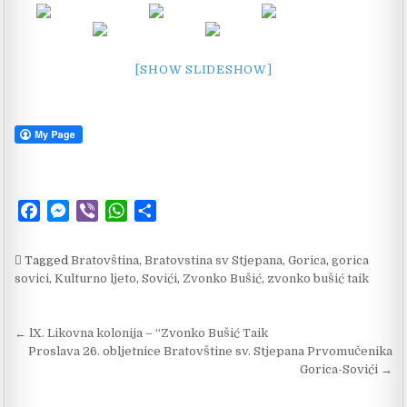
[SHOW SLIDESHOW]
F
M
V
W
S
a
e
i
h
h
c
s
b
a
a
Tagged
Bratovština
,
Bratovstina sv Stjepana
,
Gorica
,
gorica
e
s
e
t
r
sovici
,
Kulturno ljeto
,
Sovići
,
Zvonko Bušić
,
zvonko bušić taik
b
e
r
s
e
o
n
A
Navigacija objava
← lX. Likovna kolonija – “Zvonko Bušić Taik
o
g
p
Proslava 26. obljetnice Bratovštine sv. Stjepana Prvomučenika
k
e
p
Gorica-Sovići →
r