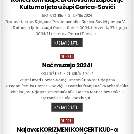
Kulturno ljeto u župi Gorica-Sovići
AUTHOR:
PUBLISHED DATE:
BRATOVŠTINA
21. LIPNJA 2024
Bratovština sv. Stjepana Prvomučenika Gorica-Sovići poziva Vas
na Kulturno ljeto u župi Gorica-Sovići 2024. Četvrtak, 27. lipnja
2024. U crkvi sv. Petra i Pavla u…
KONCERTOM KLAPE BRATOVŠTINA ZAP
NASTAVI ČITATI...
VIJESTI
Posted in
Noć muzeja 2024!
AUTHOR:
PUBLISHED DATE:
BRATOVŠTINA
21. SIJEČNJA 2024
Župni ured Gorica-Sovići Bratovština Sv. Stjepana
Prvomučenika Gorica – Sovići Hrvatska franjevačka arheološka
zbirka „Sv. Stjepan Prvomučenik“ Gorica Matica hrvatska –
Ogranak Grude pozivaju…
NOĆ MUZEJA 2024!
NASTAVI ČITATI...
VIJESTI
Posted in
Najava: KORIZMENI KONCERT KUD-a