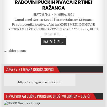
RADOVIN I PUČKIH PIVAČA IZ RTINE I
RAŽANCA
AUTHOR:
PUBLISHED DATE:
BRATOVŠTINA
14. OŽUJKA 2023
Župni ured Gorica-Sovići i Bratovština sv. Stjepana
Prvomučenika pozivaju Vas na KORIZMENI DUHOVNI
PROGRAM U ŽUPI GORICA-SOVIĆI 2023. *** Subota, 18. III.
2023. U 19…
NAJAVA: KORIZMENI KONCERT KUD-A R
NASTAVI ČITATI...
Navigacija objava
← Older posts
ŽUPA SV. STJEPANA GORICA SOVIĆI
https://zupagoricasovici.info
HRVATSKO KATOLIČKO POGREBNO DRUŠTVO GORICA – SOVIĆI