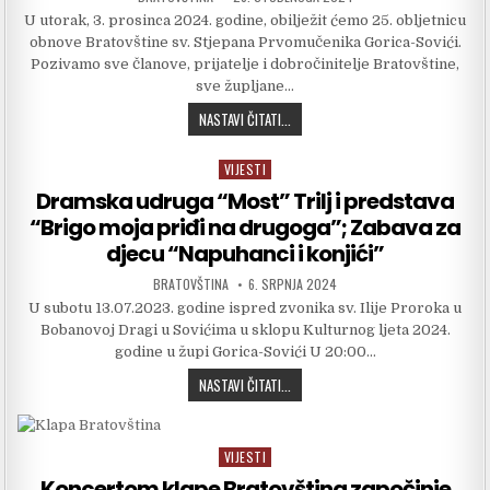
U utorak, 3. prosinca 2024. godine, obilježit ćemo 25. obljetnicu
obnove Bratovštine sv. Stjepana Prvomučenika Gorica-Sovići.
Pozivamo sve članove, prijatelje i dobročinitelje Bratovštine,
sve župljane…
25 GODINA BRATOVŠTINE SV. STJEP
NASTAVI ČITATI...
VIJESTI
Posted in
Dramska udruga “Most” Trilj i predstava
“Brigo moja priđi na drugoga”; Zabava za
djecu “Napuhanci i konjići”
AUTHOR:
PUBLISHED DATE:
BRATOVŠTINA
6. SRPNJA 2024
U subotu 13.07.2023. godine ispred zvonika sv. Ilije Proroka u
Bobanovoj Dragi u Sovićima u sklopu Kulturnog ljeta 2024.
godine u župi Gorica-Sovići U 20:00…
DRAMSKA UDRUGA “MOST” TRILJ I PR
NASTAVI ČITATI...
VIJESTI
Posted in
Koncertom klape Bratovština započinje