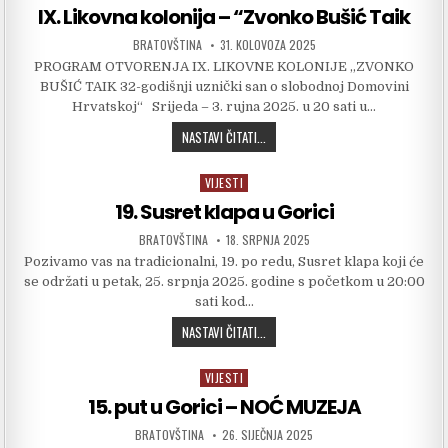
lX. Likovna kolonija – “Zvonko Bušić Taik
AUTHOR:
PUBLISHED DATE:
BRATOVŠTINA
31. KOLOVOZA 2025
PROGRAM OTVORENJA IX. LIKOVNE KOLONIJE „ZVONKO
BUŠIĆ TAIK 32-godišnji uznički san o slobodnoj Domovini
Hrvatskoj“ Srijeda – 3. rujna 2025. u 20 sati u…
LX. LIKOVNA KOLONIJA – “ZVONKO BU
NASTAVI ČITATI...
VIJESTI
Posted in
19. Susret klapa u Gorici
AUTHOR:
PUBLISHED DATE:
BRATOVŠTINA
18. SRPNJA 2025
Pozivamo vas na tradicionalni, 19. po redu, Susret klapa koji će
se održati u petak, 25. srpnja 2025. godine s početkom u 20:00
sati kod…
19. SUSRET KLAPA U GORICI
NASTAVI ČITATI...
VIJESTI
Posted in
15. put u Gorici – NOĆ MUZEJA
AUTHOR:
PUBLISHED DATE:
BRATOVŠTINA
26. SIJEČNJA 2025