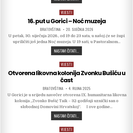
VIJESTI
Posted in
16. put u Gorici – Noć muzeja
AUTHOR:
PUBLISHED DATE:
BRATOVŠTINA
20. SIJEČNJA 2026
U petak, 30. siječnja 2026., od 19 do 23 sata, u našoj će se župi
upriličiti još jedna Noć muzeja. U 19 sati, u Pastoralnom…
16. PUT U GORICI – NOĆ MUZEJA
NASTAVI ČITATI...
VIJESTI
Posted in
Otvorena likovna kolonija Zvonku Bušiću u
čast
AUTHOR:
PUBLISHED DATE:
BRATOVŠTINA
4. RUJNA 2025
U Gorici je u srijedu navečer otvorena IX. humanitarna likovna
kolonija „Zvonko Bušić Taik – 32-godišnji uznički san o
slobodnoj Domovini Hrvatskoj“. I ove godine…
OTVORENA LIKOVNA KOLONIJA ZVONK
NASTAVI ČITATI...
VIJESTI
Posted in