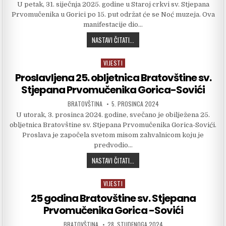
U petak, 31. siječnja 2025. godine u Staroj crkvi sv. Stjepana
Prvomučenika u Gorici po 15. put održat će se Noć muzeja. Ova
manifestacije dio…
15. PUT U GORICI – NOĆ MUZEJA
NASTAVI ČITATI...
VIJESTI
Posted in
Proslavljena 25. obljetnica Bratovštine sv.
Stjepana Prvomučenika Gorica-Sovići
AUTHOR:
PUBLISHED DATE:
BRATOVŠTINA
5. PROSINCA 2024
U utorak, 3. prosinca 2024. godine, svečano je obilježena 25.
obljetnica Bratovštine sv. Stjepana Prvomučenika Gorica-Sovići.
Proslava je započela svetom misom zahvalnicom koju je
predvodio…
PROSLAVLJENA 25. OBLJETNICA BRA
NASTAVI ČITATI...
VIJESTI
Posted in
25 godina Bratovštine sv. Stjepana
Prvomučenika Gorica -Sovići
AUTHOR:
PUBLISHED DATE:
BRATOVŠTINA
28. STUDENOGA 2024