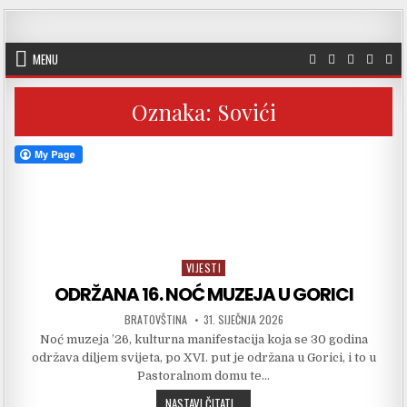
Skip to content
MENU
Oznaka:
Sovići
VIJESTI
Posted in
ODRŽANA 16. NOĆ MUZEJA U GORICI
AUTHOR:
PUBLISHED DATE:
BRATOVŠTINA
31. SIJEČNJA 2026
Noć muzeja ’26, kulturna manifestacija koja se 30 godina
održava diljem svijeta, po XVI. put je održana u Gorici, i to u
Pastoralnom domu te…
ODRŽANA 16. NOĆ MUZEJA U GORICI
NASTAVI ČITATI...