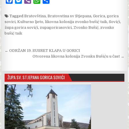
F
M
V
W
S
a
e
i
h
h
c
s
b
a
a
Tagged
Bratovština
,
Bratovstina sv Stjepana
,
Gorica
,
gorica
e
s
e
t
r
sovici
,
Kulturno ljeto
,
likovna kolonija zvonko bušić taik
,
Sovići
,
župa gorica sovići
b
e
r
,
zupagoricasovici
s
e
,
Zvonko Bušić
,
zvonko
bušić taik
o
n
A
o
g
p
Navigacija objava
k
e
p
← ODRŽAN 19. SUSRET KLAPA U GORICI
r
Otvorena likovna kolonija Zvonku Bušiću u čast →
ŽUPA SV. STJEPANA GORICA SOVIĆI