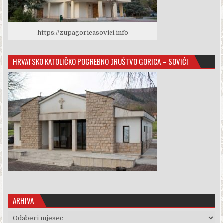
https://zupagoricasovici.info
HRVATSKO KATOLIČKO POGREBNO DRUŠTVO GORICA – SOVIĆI
ARHIVA
Arhiva