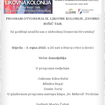
PROGRAM OTVORENJA IX. LIKOVNE KOLONIJE „ZVONKO
BUŠIĆ TAIK
32-godišnji uznički san o slobodnoj Domovini Hrvatskoj“
Srijeda – 3. rujna 2025.
u 20 sati u Staroj crkvi u Gorici
Večer domoljublja
U programu sudjeluju:
-Julienne Eden Bušić
-Mladen Begić
-Damir Zorić
-U glazbenom programu nastupa klapa „Sv. Mihovil“ Proložac
Voditelj: Marko Čuljak