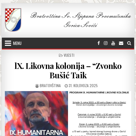
Skip to content
MENU
POSTED IN
VIJESTI
lX. Likovna kolonija – “Zvonko
Bušić Taik
AUTHOR:
PUBLISHED DATE:
BRATOVŠTINA
31. KOLOVOZA 2025