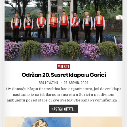
VIJESTI
Posted in
Održan 20. Susret klapa u Gorici
AUTHOR:
PUBLISHED DATE:
BRATOVŠTINA
25. SRPNJA 2026
Uz domaću Klapu Bratovština kao organizatora, još devet klapa
nastupilo je na jubilarnom susretu u Gorici u predivnom
ambijentu pored stare crkve svetog Stjepana Prvomučenika….
ODRŽAN 20. SUSRET KLAPA U GORICI
NASTAVI ČITATI...