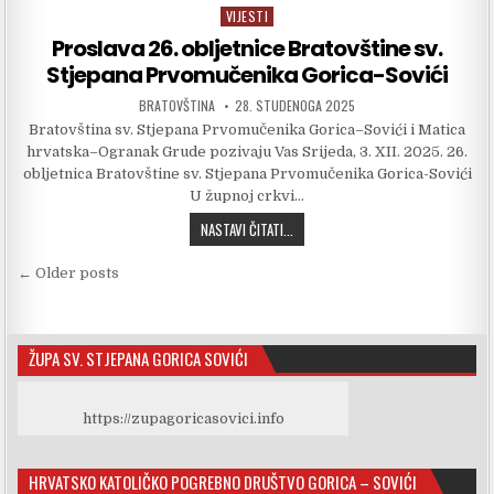
VIJESTI
Posted in
Proslava 26. obljetnice Bratovštine sv.
Stjepana Prvomučenika Gorica-Sovići
AUTHOR:
PUBLISHED DATE:
BRATOVŠTINA
28. STUDENOGA 2025
Bratovština sv. Stjepana Prvomučenika Gorica–Sovići i Matica
hrvatska–Ogranak Grude pozivaju Vas Srijeda, 3. XII. 2025. 26.
obljetnica Bratovštine sv. Stjepana Prvomučenika Gorica-Sovići
U župnoj crkvi…
PROSLAVA 26. OBLJETNICE BRATOVŠ
NASTAVI ČITATI...
Navigacija objava
← Older posts
ŽUPA SV. STJEPANA GORICA SOVIĆI
https://zupagoricasovici.info
HRVATSKO KATOLIČKO POGREBNO DRUŠTVO GORICA – SOVIĆI