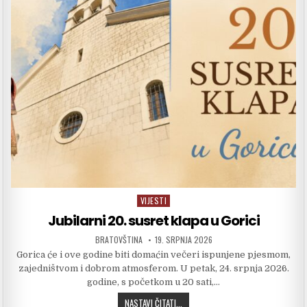
VIJESTI
Posted in
Jubilarni 20. susret klapa u Gorici
AUTHOR:
PUBLISHED DATE:
BRATOVŠTINA
19. SRPNJA 2026
Gorica će i ove godine biti domaćin večeri ispunjene pjesmom,
zajedništvom i dobrom atmosferom. U petak, 24. srpnja 2026.
godine, s početkom u 20 sati,…
JUBILARNI 20. SUSRET KLAPA U GORI
NASTAVI ČITATI...