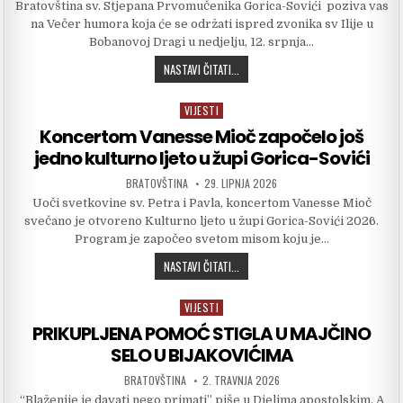
Bratovština sv. Stjepana Prvomučenika Gorica-Sovići poziva vas
na Večer humora koja će se održati ispred zvonika sv Ilije u
Bobanovoj Dragi u nedjelju, 12. srpnja…
VEČER HUMORA U BOBANOVOJ DRAG
NASTAVI ČITATI...
VIJESTI
Posted in
Koncertom Vanesse Mioč započelo još
jedno kulturno ljeto u župi Gorica-Sovići
AUTHOR:
PUBLISHED DATE:
BRATOVŠTINA
29. LIPNJA 2026
Uoči svetkovine sv. Petra i Pavla, koncertom Vanesse Mioč
svečano je otvoreno Kulturno ljeto u župi Gorica-Sovići 2026.
Program je započeo svetom misom koju je…
KONCERTOM VANESSE MIOČ ZAPOČELO
NASTAVI ČITATI...
VIJESTI
Posted in
PRIKUPLJENA POMOĆ STIGLA U MAJČINO
SELO U BIJAKOVIĆIMA
AUTHOR:
PUBLISHED DATE:
BRATOVŠTINA
2. TRAVNJA 2026
“Blaženije je davati nego primati” piše u Djelima apostolskim. A