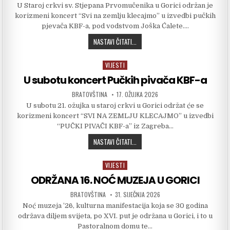
U Staroj crkvi sv. Stjepana Prvomučenika u Gorici održan je
korizmeni koncert “Svi na zemlju klecajmo” u izvedbi pučkih
pjevača KBF-a, pod vodstvom Joška Ćalete….
ODRŽAN KORIZMENI KONCERT “SVI NA
NASTAVI ČITATI...
VIJESTI
Posted in
U subotu koncert Pučkih pivača KBF-a
AUTHOR:
PUBLISHED DATE:
BRATOVŠTINA
17. OŽUJKA 2026
U subotu 21. ožujka u staroj crkvi u Gorici održat će se
korizmeni koncert “SVI NA ZEMLJU KLECAJMO” u izvedbi
“PUČKI PIVAČI KBF-a” iz Zagreba…
U SUBOTU KONCERT PUČKIH PIVAČA 
NASTAVI ČITATI...
VIJESTI
Posted in
ODRŽANA 16. NOĆ MUZEJA U GORICI
AUTHOR:
PUBLISHED DATE:
BRATOVŠTINA
31. SIJEČNJA 2026
Noć muzeja ’26, kulturna manifestacija koja se 30 godina
održava diljem svijeta, po XVI. put je održana u Gorici, i to u
Pastoralnom domu te…