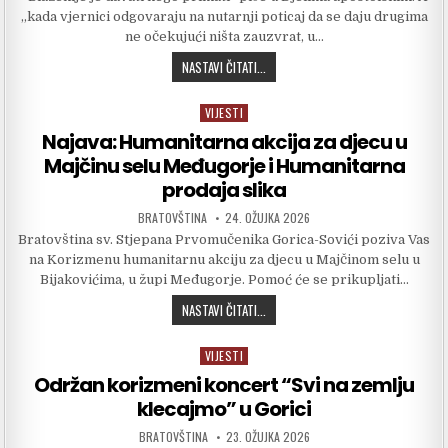
„kada vjernici odgovaraju na nutarnji poticaj da se daju drugima
ne očekujući ništa zauzvrat, u…
PRIKUPLJENA POMOĆ STIGLA U MAJČI
NASTAVI ČITATI...
VIJESTI
Posted in
Najava: Humanitarna akcija za djecu u
Majčinu selu Međugorje i Humanitarna
prodaja slika
AUTHOR:
PUBLISHED DATE:
BRATOVŠTINA
24. OŽUJKA 2026
Bratovština sv. Stjepana Prvomučenika Gorica-Sovići poziva Vas
na Korizmenu humanitarnu akciju za djecu u Majčinom selu u
Bijakovićima, u župi Međugorje. Pomoć će se prikupljati…
NAJAVA: HUMANITARNA AKCIJA ZA DJ
NASTAVI ČITATI...
VIJESTI
Posted in
Održan korizmeni koncert “Svi na zemlju
klecajmo” u Gorici
AUTHOR:
PUBLISHED DATE:
BRATOVŠTINA
23. OŽUJKA 2026