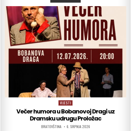
VIJESTI
Posted in
Večer humora u Bobanovoj Dragi uz
Dramsku udrugu Proložac
AUTHOR:
PUBLISHED DATE:
BRATOVŠTINA
6. SRPNJA 2026