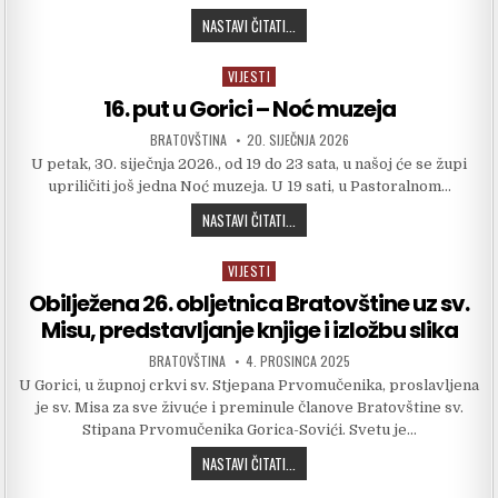
ODRŽANA 16. NOĆ MUZEJA U GORICI
NASTAVI ČITATI...
VIJESTI
Posted in
16. put u Gorici – Noć muzeja
AUTHOR:
PUBLISHED DATE:
BRATOVŠTINA
20. SIJEČNJA 2026
U petak, 30. siječnja 2026., od 19 do 23 sata, u našoj će se župi
upriličiti još jedna Noć muzeja. U 19 sati, u Pastoralnom…
16. PUT U GORICI – NOĆ MUZEJA
NASTAVI ČITATI...
VIJESTI
Posted in
Obilježena 26. obljetnica Bratovštine uz sv.
Misu, predstavljanje knjige i izložbu slika
AUTHOR:
PUBLISHED DATE:
BRATOVŠTINA
4. PROSINCA 2025
U Gorici, u župnoj crkvi sv. Stjepana Prvomučenika, proslavljena
je sv. Misa za sve živuće i preminule članove Bratovštine sv.
Stipana Prvomučenika Gorica-Sovići. Svetu je…
OBILJEŽENA 26. OBLJETNICA BRATOVŠ
NASTAVI ČITATI...