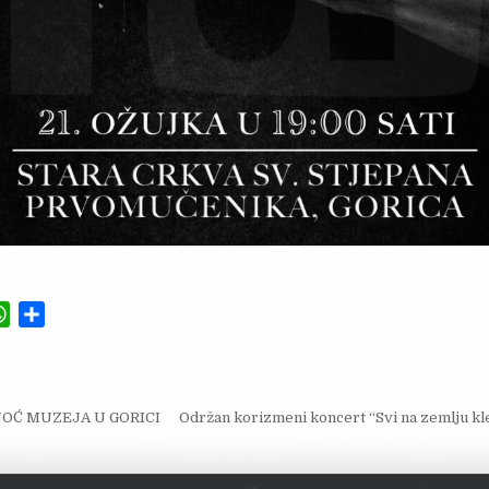
W
S
h
h
a
a
t
r
ja objava
NOĆ MUZEJA U GORICI
s
e
Održan korizmeni koncert “Svi na zemlju kl
A
p