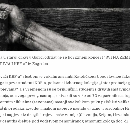
ka u staroj crkvi u Gorici održat će se korizmeni koncert “SVI NA 
 PIVAČI KBF-a” iz Zagreba
vači KBF-a“ službeni je vokalni ansambl Katoličkoga bogoslovnog fakul
 ga isprva studenti KBF-a, polaznici izbornog kolegija „Interpretacija 
evanja“, a s vremenom su se priključili i studenti s drugih sastavnica
janja, od svoga prvog nastupa, ostvarili su više od 70 zapaženih nast
ertnim ciklusima (sezonama) nastoji svekolikom puku približiti velika 
naših predaka, izvodeći mahom napjeve nastale u južnoj i priobalnoj Hr
e i napjeve iz drugih krajeva naše zemlje (Slavonija, Srijem, Hrvatsko 
 osnutka djeluje pod vodstvom renomiranog etnomuzikologa doc. dr. s