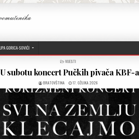
UPA GORICA-SOVIĆI
POSTED IN
VIJESTI
U subotu koncert Pučkih pivača KBF-
AUTHOR:
PUBLISHED DATE:
BRATOVŠTINA
17. OŽUJKA 2026