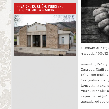
HRVATSKO KATOLIČKO POGREBNO
DRUŠTVO GORICA – SOVIĆI
U subotu 21. ožuj
u izvedbi “PUČKI
Ansambl „Pučki pi
Zagrebu. Činili su
crkvenog pučkog pj
šest godina posto
koncertima i konc
vjere „kroz oči“ 
repertoar uključuj
Ansambl od svojeg