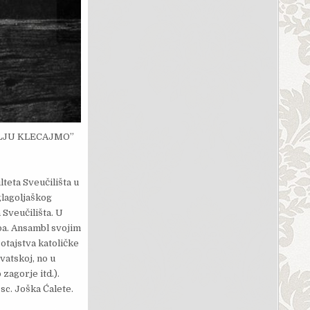
ZEMLJU KLECAJMO”
teta Sveučilišta u
glagoljaškog
 Sveučilišta. U
upa. Ansambl svojim
otajstva katoličke
vatskoj, no u
zagorje itd.).
c. Joška Ćalete.