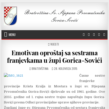
Skip to content
MENU
POSTED IN
VIJESTI
Emotivan oproštaj sa sestrama
franjevkama u župi Gorica-Sovići
AUTHOR:
PUBLISHED DATE:
BRATOVŠTINA
28. KOLOVOZA 2015
Časne sestre
franjevke
provincije Krista Kralja iz Mostara u župi sv. Stjepana
Prvomučenika Gorica-Sovići djelovale su od 1961. godine. Ove
2015. godine od 1. rujna sestre trajno napuštaju župu Gorica-
Sovići prema Odluci provincijalne uprave njihove provincije.
Župljani župe sv. Stjepana Prvomučenika od sestara franjevaka