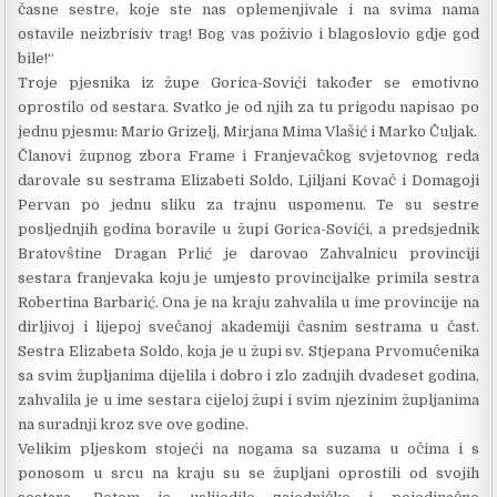
časne sestre, koje ste nas oplemenjivale i na svima nama
ostavile neizbrisiv trag! Bog vas poživio i blagoslovio gdje god
bile!“
Troje pjesnika iz župe Gorica-Sovići također se emotivno
oprostilo od sestara. Svatko je od njih za tu prigodu napisao po
jednu pjesmu: Mario Grizelj, Mirjana Mima Vlašić i Marko Čuljak.
Članovi župnog zbora Frame i Franjevačkog svjetovnog reda
darovale su sestrama Elizabeti Soldo, Ljiljani Kovač i Domagoji
Pervan po jednu sliku za trajnu uspomenu. Te su sestre
posljednjih godina boravile u župi Gorica-Sovići, a predsjednik
Bratovštine Dragan Prlić je darovao Zahvalnicu provinciji
sestara franjevaka koju je umjesto provincijalke primila sestra
Robertina Barbarić. Ona je na kraju zahvalila u ime provincije na
dirljivoj i lijepoj svečanoj akademiji časnim sestrama u čast.
Sestra Elizabeta Soldo, koja je u župi sv. Stjepana Prvomučenika
sa svim župljanima dijelila i dobro i zlo zadnjih dvadeset godina,
zahvalila je u ime sestara cijeloj župi i svim njezinim župljanima
na suradnji kroz sve ove godine.
Velikim pljeskom stojeći na nogama sa suzama u očima i s
ponosom u srcu na kraju su se župljani oprostili od svojih