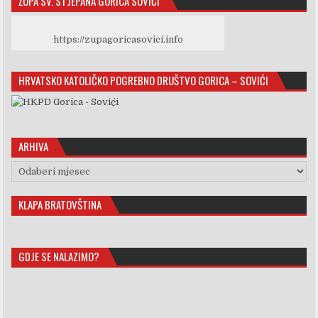
ŽUPA SV. STJEPANA GORICA SOVIĆI
https://zupagoricasovici.info
HRVATSKO KATOLIČKO POGREBNO DRUŠTVO GORICA – SOVIĆI
ARHIVA
Arhiva
KLAPA BRATOVŠTINA
GDJE SE NALAZIMO?