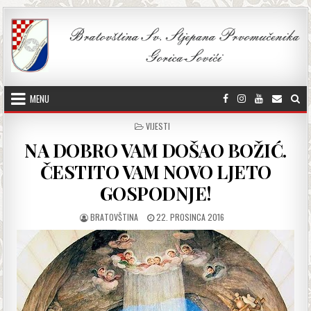
Skip to content
MENU
POSTED IN
VIJESTI
NA DOBRO VAM DOŠAO BOŽIĆ.
ČESTITO VAM NOVO LJETO
GOSPODNJE!
AUTHOR:
PUBLISHED DATE:
BRATOVŠTINA
22. PROSINCA 2016