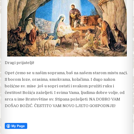
Dragi prijatelji!
Opet ćemo se u našim soprama, baš na našem starom mistu naći.
S bocom loze, orasima, smokvama, kolačima. I dugo nakon
božićne sv. mise još u sopri ostati i svakom pružiti ruku i
čestitost Božića zaželjeti. I svima Vama, ljudima dobre volje, od
srca u ime Bratovštine sv. Stipana poželjeti: NA DOBRO VAM
DOŠAO BOŽIĆ. ČESTITO VAM NOVO LJETO GOSPODNJE!