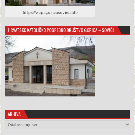
https://zupagoricasovici.info
HRVATSKO KATOLIČKO POGREBNO DRUŠTVO GORICA – SOVIĆI
ARHIVA
Arhiva