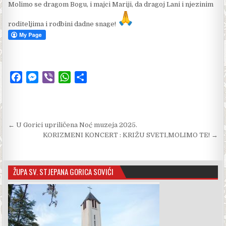
Molimo se dragom Bogu, i majci Mariji, da dragoj Lani i njezinim
roditeljima i rodbini dadne snage!
F
M
V
W
S
a
e
i
h
h
c
s
b
a
a
e
s
e
t
r
Navigacija objava
← U Gorici upriličena Noć muzeja 2025.
b
e
r
s
e
KORIZMENI KONCERT : KRIŽU SVETI,MOLIMO TE! →
o
n
A
o
g
p
k
e
p
ŽUPA SV. STJEPANA GORICA SOVIĆI
r