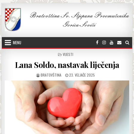
Skip to content
MENU
POSTED IN
VIJESTI
Lana Soldo, nastavak liječenja
AUTHOR:
PUBLISHED DATE:
BRATOVŠTINA
23. VELJAČE 2025