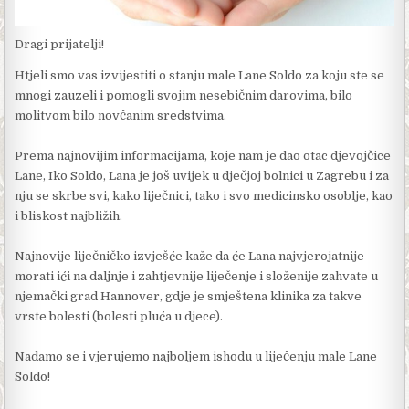
Dragi prijatelji!
Htjeli smo vas izvijestiti o stanju male Lane Soldo za koju ste se
mnogi zauzeli i pomogli svojim nesebičnim darovima, bilo
molitvom bilo novčanim sredstvima.
Prema najnovijim informacijama, koje nam je dao otac djevojčice
Lane, Iko Soldo, Lana je još uvijek u dječjoj bolnici u Zagrebu i za
nju se skrbe svi, kako liječnici, tako i svo medicinsko osoblje, kao
i bliskost najbližih.
Najnovije liječničko izvješće kaže da će Lana najvjerojatnije
morati ići na daljnje i zahtjevnije liječenje i složenije zahvate u
njemački grad Hannover, gdje je smještena klinika za takve
vrste bolesti (bolesti pluća u djece).
Nadamo se i vjerujemo najboljem ishodu u liječenju male Lane
Soldo!