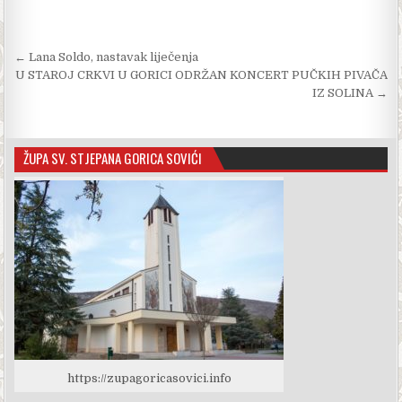
c
s
b
a
a
e
s
e
t
r
Navigacija objava
← Lana Soldo, nastavak liječenja
b
e
r
s
e
U STAROJ CRKVI U GORICI ODRŽAN KONCERT PUČKIH PIVAČA
o
n
A
IZ SOLINA →
o
g
p
k
e
p
r
ŽUPA SV. STJEPANA GORICA SOVIĆI
https://zupagoricasovici.info