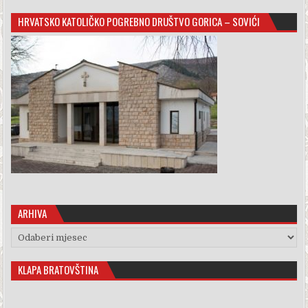
HRVATSKO KATOLIČKO POGREBNO DRUŠTVO GORICA – SOVIĆI
ARHIVA
Arhiva
KLAPA BRATOVŠTINA