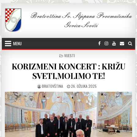
Skip to content
MENU
POSTED IN
VIJESTI
KORIZMENI KONCERT : KRIŽU
SVETI,MOLIMO TE!
AUTHOR:
PUBLISHED DATE:
BRATOVŠTINA
26. OŽUJKA 2025