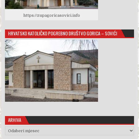
https://zupagoricasovici.info
HRVATSKO KATOLIČKO POGREBNO DRUŠTVO GORICA – SOVIĆI
ARHIVA
Arhiva