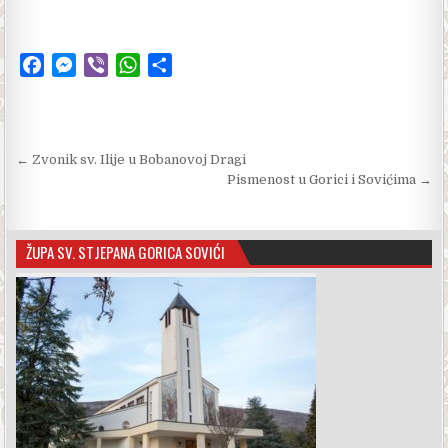
F
M
V
W
S
a
e
i
h
h
c
s
b
a
a
e
s
e
t
r
Navigacija objava
← Zvonik sv. Ilije u Bobanovoj Dragi
b
e
r
s
e
Pismenost u Gorici i Sovićima →
o
n
A
o
g
p
k
e
p
ŽUPA SV. STJEPANA GORICA SOVIĆI
r