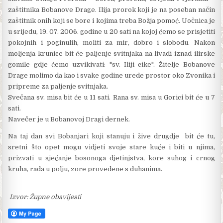
zaštitnika Bobanove Drage. Ilija prorok koji je na poseban način
zaštitnik onih koji se bore i kojima treba Božja pomoć. Uočnica je
u srijedu, 19. 07. 2006. godine u 20 sati na kojoj ćemo se prisjetiti
pokojnih i poginulih, moliti za mir, dobro i slobodu. Nakon
moljenja krunice bit će paljenje svitnjaka na livadi iznad ilirske
gomile gdje ćemo uzvikivati: "sv. Iliji cike". Žitelje Bobanove
Drage molimo da kao i svake godine urede prostor oko Zvonika i
pripreme za paljenje svitnjaka.
Svečana sv. misa bit će u 11 sati. Rana sv. misa u Gorici bit će u 7
sati.
Navečer je u Bobanovoj Dragi dernek.
Na taj dan svi Bobanjari koji stanuju i žive drugdje bit će tu,
sretni što opet mogu vidjeti svoje stare kuće i biti u njima,
prizvati u sjećanje bosonoga djetinjstva, kore suhog i crnog
kruha, rada u polju, zore provedene s duhanima.
Izvor: Župne obavijesti