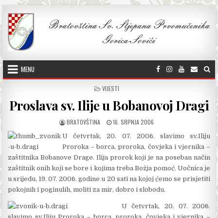
Skip to content
MENU
POSTED IN
VIJESTI
Proslava sv. Ilije u Bobanovoj Dragi
AUTHOR:
PUBLISHED DATE:
BRATOVŠTINA
16. SRPNJA 2006
U četvrtak, 20. 07. 2006. slavimo sv.Iliju
Proroka – borca, proroka, čovjeka i vjernika –
zaštitnika Bobanove Drage. Ilija prorok koji je na poseban način
zaštitnik onih koji se bore i kojima treba Božja pomoć. Uočnica je
u srijedu, 19. 07. 2006. godine u 20 sati na kojoj ćemo se prisjetiti
pokojnih i poginulih, moliti za mir, dobro i slobodu.
U četvrtak, 20. 07. 2006.
slavimo sv.Iliju Proroka – borca, proroka, čovjeka i vjernika –