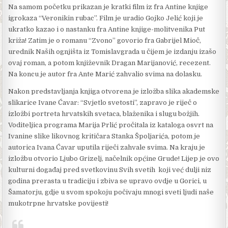
Na samom početku prikazan je kratki film iz fra Antine knjige
igrokaza “Veronikin rubac”. Film je uradio Gojko Jelić koji je
ukratko kazao i o nastanku fra Antine knjige-molitvenika Put
križa! Zatim je o romanu “Zvono” govorio fra Gabrijel Mioč,
urednik Naših ognjišta iz Tomislavgrada u čijem je izdanju izašo
ovaj roman, a potom književnik Dragan Marijanović, recezent.
Na koncu je autor fra Ante Marić zahvalio svima na dolasku.
Nakon predstavljanja knjiga otvorena je izložba slika akademske
slikarice Ivane Ćavar: “Svjetlo svetosti”, zapravo je riječ o
izložbi portreta hrvatskih svetaca, blaženika i slugu božjih.
Voditeljica programa Marija Prlić pročitala iz kataloga osvrt na
Ivanine slike likovnog kritičara Stanka Špoljarića, potom je
autorica Ivana Ćavar uputila riječi zahvale svima. Na kraju je
izložbu otvorio Ljubo Grizelj, načelnik općine Grude! Lijep je ovo
kulturni događaj pred svetkovinu Svih svetih koji već dulji niz
godina prerasta u tradiciju i zbiva se upravo ovdje u Gorici, u
Šamatorju, gdje u svom spokoju počivaju mnogi sveti ljudi naše
mukotrpne hrvatske povijesti!