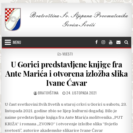
Skip to content
MENU
POSTED IN
VIJESTI
U Gorici predstavljene knjige fra
Ante Marića i otvorena izložba slika
Ivane Ćavar
AUTHOR:
PUBLISHED DATE:
BRATOVŠTINA
24. LISTOPADA 2021
U čast svetkovini Svih Svetih u staroj crkvi u Gorici u subotu, 23.
listopada 2021. godine zbio se lijep kulturni događaj. Bilo je
naime predstavljanje knjiga fra Ante Marića molitvenika „PUT
KRIŽA“ i romana „ZVONO“ i otvorenje izložbe slika “Svjetlo
svetosti”, autorice akademske slikarice Ivane Ćavar